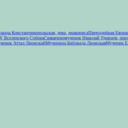
иада Константинопольская, дева, диакониса
Преподобная Евпрак
V Вселенского Собора
Священномученик Николай Удинцев, пре
ченик Аттал Лионский
Мученица Библиада Лионская
Мученик Е