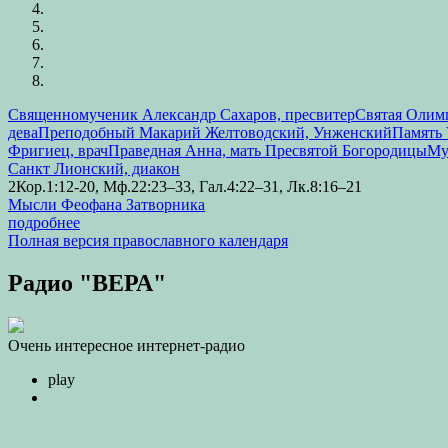
Священномученик Александр Сахаров, пресвитер
Святая Олимп
дева
Преподобный Макарий Желтоводский, Унженский
Память 
Фригиец, врач
Праведная Анна, мать Пресвятой Богородицы
Му
Санкт Лионский, диакон
2Кор.1:12-20, Мф.22:23–33, Гал.4:22–31, Лк.8:16–21
Мысли Феофана Затворника
подробнее
Полная версия православного календаря
Радио "ВЕРА"
Очень интересное интернет-радио
play