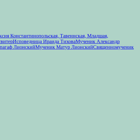
сия Константинопольская, Тавеннская, Младшая,
свитер
Исповедница Ираида Тихова
Мученик Александр
пагаф Лионский
Мученик Матур Лионский
Священномученик