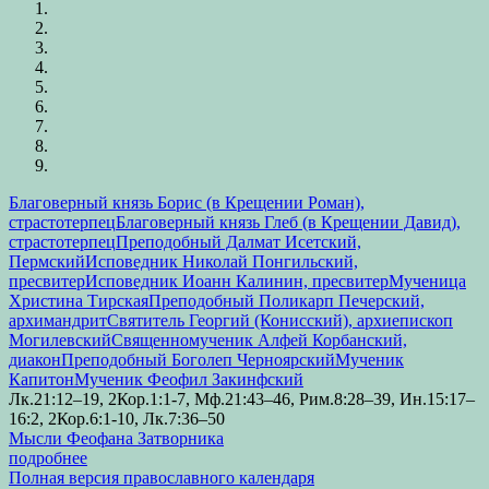
Благоверный князь Борис (в Крещении Роман),
страстотерпец
Благоверный князь Глеб (в Крещении Давид),
страстотерпец
Преподобный Далмат Исетский,
Пермский
Исповедник Николай Понгильский,
пресвитер
Исповедник Иоанн Калинин, пресвитер
Мученица
Христина Тирская
Преподобный Поликарп Печерский,
архимандрит
Святитель Георгий (Конисский), архиепископ
Могилевский
Священномученик Алфей Корбанский,
диакон
Преподобный Боголеп Черноярский
Мученик
Капитон
Мученик Феофил Закинфский
Лк.21:12–19, 2Кор.1:1-7, Мф.21:43–46, Рим.8:28–39, Ин.15:17–
16:2, 2Кор.6:1-10, Лк.7:36–50
Мысли Феофана Затворника
подробнее
Полная версия православного календаря